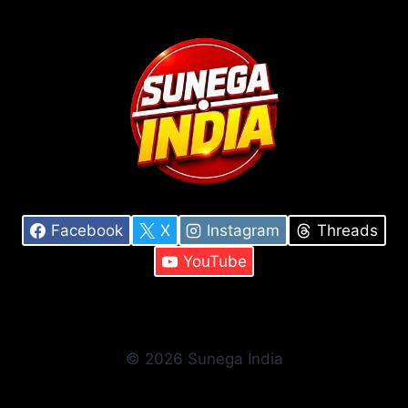
Facebook
X
Instagram
Threads
YouTube
© 2026 Sunega India