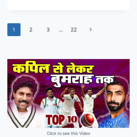
1
2
3
…
22
Click to see this Video