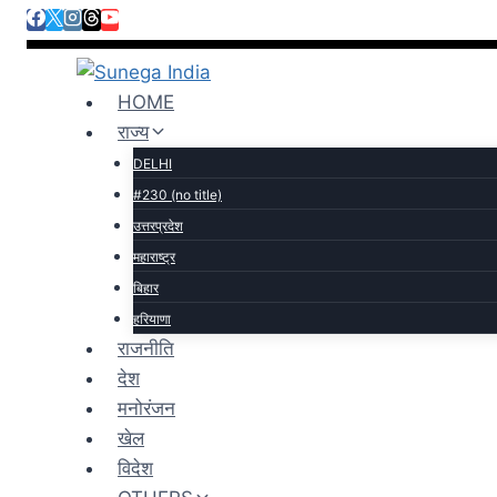
HOME
राज्य
DELHI
#230 (no title)
उत्तरप्रदेश
महाराष्ट्र
बिहार
हरियाणा
राजनीति
देश
मनोरंजन
खेल
विदेश