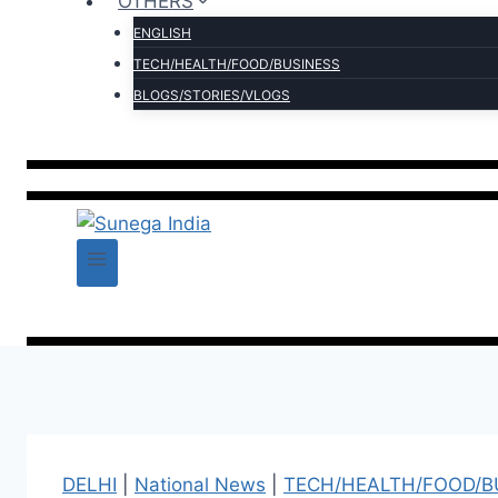
OTHERS
ENGLISH
TECH/HEALTH/FOOD/BUSINESS
BLOGS/STORIES/VLOGS
DELHI
|
National News
|
TECH/HEALTH/FOOD/B