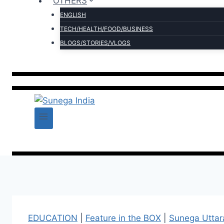
OTHERS
ENGLISH
TECH/HEALTH/FOOD/BUSINESS
BLOGS/STORIES/VLOGS
EDUCATION
|
Feature in the BOX
|
Sunega Utta