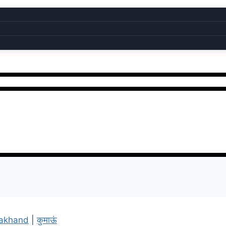
rakhand
|
कुमाऊं