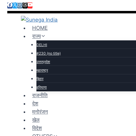
HOME
राज्य
DELHI
#230 (no title)
उत्तरप्रदेश
महाराष्ट्र
बिहार
हरियाणा
राजनीति
देश
मनोरंजन
खेल
विदेश