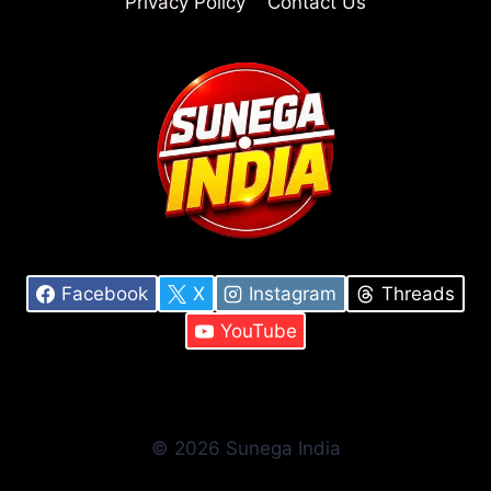
Privacy Policy
Contact Us
Facebook
X
Instagram
Threads
YouTube
© 2026 Sunega India