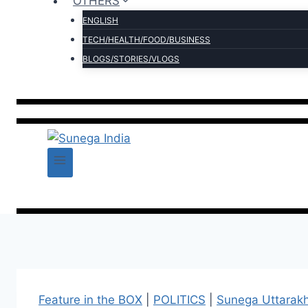
OTHERS
ENGLISH
TECH/HEALTH/FOOD/BUSINESS
BLOGS/STORIES/VLOGS
Feature in the BOX
|
POLITICS
|
Sunega Uttarak