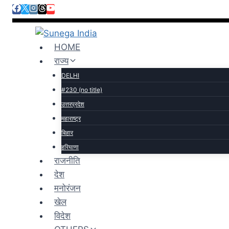
HOME
राज्य
DELHI
#230 (no title)
उत्तरप्रदेश
महाराष्ट्र
बिहार
हरियाणा
राजनीति
देश
मनोरंजन
खेल
विदेश