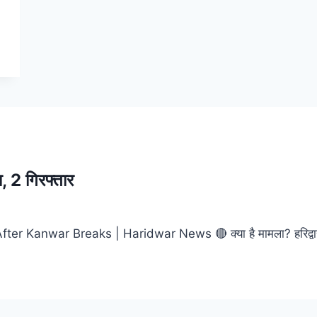
, 2 गिरफ्तार
ks | Haridwar News 🔴 क्या है मामला? हरिद्वार के बहादराबाद टोल