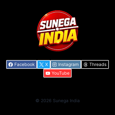
Facebook
X
Instagram
Threads
YouTube
© 2026 Sunega India