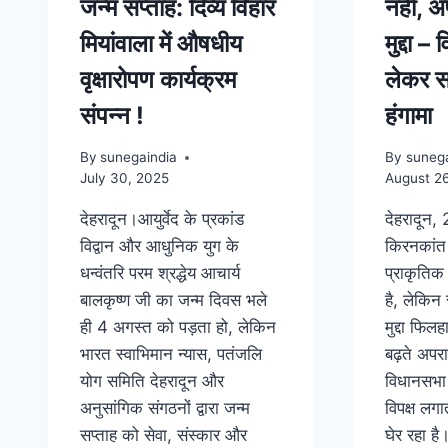
जन्म सप्ताह: दिव्य विहार
नहीं, अ
मियांवाला में औषधीय
मुद्दा 
वृक्षारोपण कार्यक्रम
लेकर स
संपन्न !
हंगामा
By
sunegaindia
By
sunega
July 30, 2025
August 2
देहरादून।आयुर्वेद के प्रकांड
देहरादून, 
विद्वान और आधुनिक युग के
किरनकांत श
धन्वंतरि परम श्रद्धेय आचार्य
प्राकृतिक
बालकृष्ण जी का जन्म दिवस भले
है, लेकिन
ही 4 अगस्त को पड़ता हो, लेकिन
मुद्दा फिल
भारत स्वाभिमान न्यास, पतंजलि
बढ़ते अपरा
योग समिति देहरादून और
विधानसभा
अनुसांगिक संगठनों द्वारा जन्म
विपक्ष लग
सप्ताह को सेवा, संस्कार और
घेर रहा है