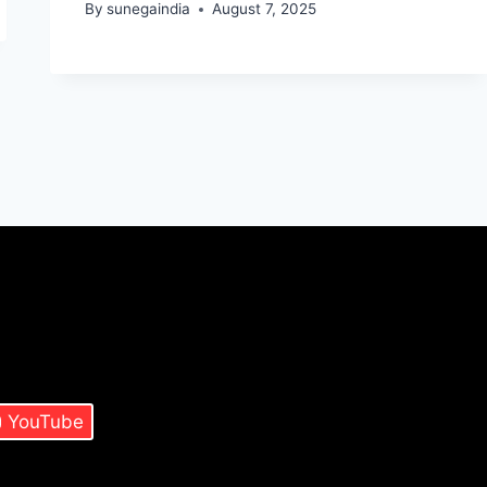
By
sunegaindia
August 7, 2025
YouTube