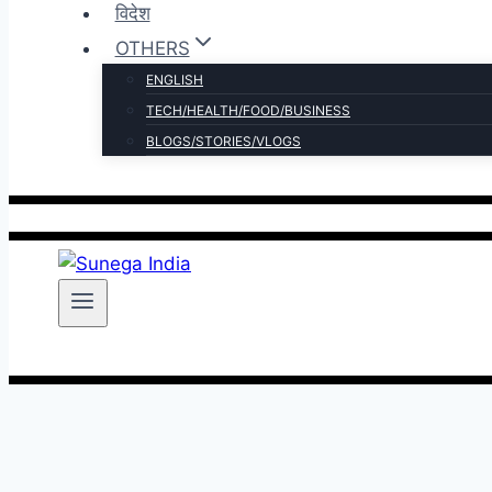
विदेश
OTHERS
ENGLISH
TECH/HEALTH/FOOD/BUSINESS
BLOGS/STORIES/VLOGS