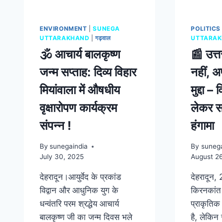
ENVIRONMENT
|
SUNEGA
POLITICS
UTTARAKHAND
|
गढ़वाल
UTTARA
🕉️ आचार्य बालकृष्ण
📰 उत्
जन्म सप्ताह: दिव्य विहार
नहीं, अ
मियांवाला में औषधीय
मुद्दा 
वृक्षारोपण कार्यक्रम
लेकर स
संपन्न !
हंगामा
By
sunegaindia
By
sunega
July 30, 2025
August 2
देहरादून।आयुर्वेद के प्रकांड
देहरादून, 
विद्वान और आधुनिक युग के
किरनकांत श
धन्वंतरि परम श्रद्धेय आचार्य
प्राकृतिक
बालकृष्ण जी का जन्म दिवस भले
है, लेकिन